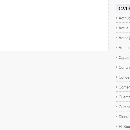
CAT
Actitu
Actual
Amor
Articu
Capaci
Cerran
Concen
Confer
Cuent
Curso
Dinero
El Sec