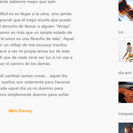
ente saberme mejor que ayer.
-
fícil no es llegar a la cima, sino jamás
Aprendí que el mejor triunfo que puedo
el derecho de llamar a alguien "Amigo".
La...
 amor es más que un simple estado de
l amor es una filosofía de vida". Aquel
er un reflejo de mis escasos triunfos
cé a ser mi propia tenue luz de este
í que de nada sirve ser luz si no vas a
nar el camino de los demás.
-
día entr.
dí cambiar tantas cosas... aquel día
s sueños son solamente para hacerse
esde aquel día ya no duermo para
hora simplemente duermo para soñar.
Walt Disney
Interpret