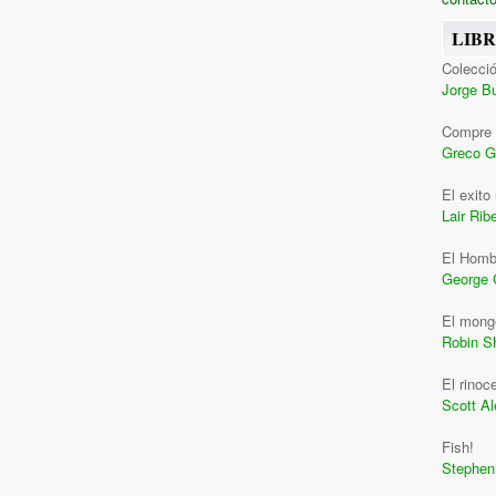
LIB
Colecció
Jorge B
Compre 
Greco G
El exito
Lair Ribe
El Homb
George 
El monge
Robin S
El rinoc
Scott A
Fish!
Stephen