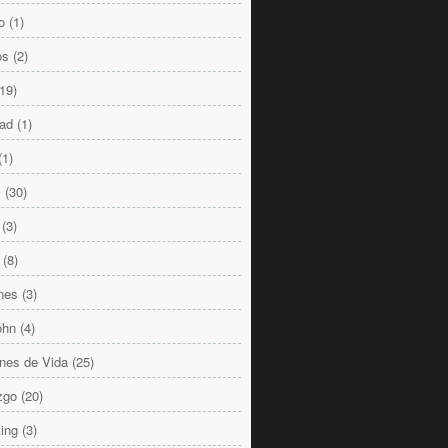
o
(1)
os
(2)
(19)
dad
(1)
(1)
s
(30)
(3)
(8)
nes
(3)
ohn
(4)
nes de Vida
(25)
zgo
(20)
ing
(3)