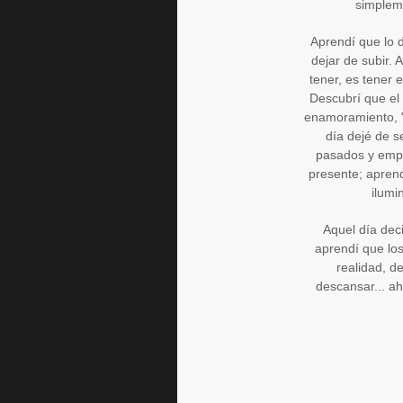
simplem
Aprendí que lo di
dejar de subir. 
tener, es tener 
Descubrí que el
enamoramiento, "e
día dejé de s
pasados y empe
presente; aprend
ilumi
Aquel día deci
aprendí que lo
realidad, d
descansar... a