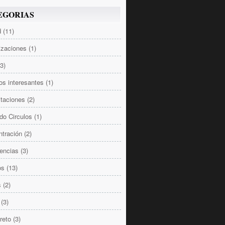
EGORIAS
d
(11)
izaciones
(1)
(3)
los interesantes
(1)
taciones
(2)
do Circulos
(1)
tración
(2)
encias
(3)
os
(13)
s
(2)
(3)
reto
(3)