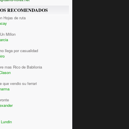
ROS RECOMENDADOS
n Hojas de ruta
ucay
Un Millon
arcia
 no llega por casualidad
iro
re mas Rico de Babilonia
Clason
 que vendio su ferrari
harma
eronte
lexander
 Lundin