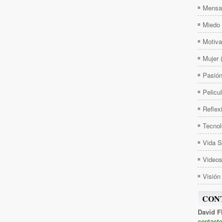
Mensa
Miedo
Motiva
Mujer
Pasió
Pelicu
Reflex
Tecnol
Vida 
Video
Visión
CON
David F
contacto