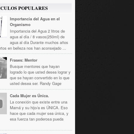
ICULOS POPULARES
Importancia del Agua en el
Organismo
Importancia del Agua 2 litros de
agua al día / 8 vasos(250ml) de
agua al día Durante muchos años
rtos en belleza nos han aconsejado ...
Frases: Mentor
Busque mentores que hayan
logrado lo que usted desea lograr y
que se hayan convertido en lo que
usted desea ser. Randy Gage
Cada Mujer es Única.
La conexión que existe entre una
Mamá y su hijo/a es ÚNICA. Eso
hace que cada mujer sea única, y
esa fuerza tan poderosa pueda