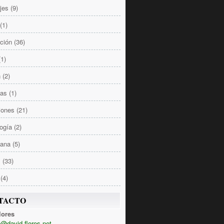
jes
(9)
(1)
ción
(36)
(1)
n
(2)
las
(1)
iones
(21)
ogía
(2)
Sana
(5)
s
(33)
(4)
TACTO
lores
@david-flores.net