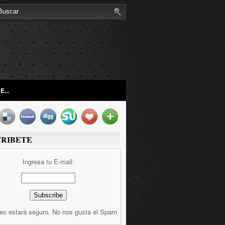
...
CRIBETE
Ingresa tu E-mail:
reo estará seguro. No nos gusta el Spam