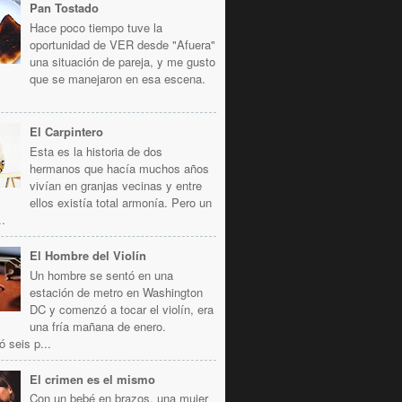
Pan Tostado
Hace poco tiempo tuve la
oportunidad de VER desde "Afuera"
una situación de pareja, y me gusto
que se manejaron en esa escena.
El Carpintero
Esta es la historia de dos
hermanos que hacía muchos años
vivían en granjas vecinas y entre
ellos existía total armonía. Pero un
..
El Hombre del Violín
Un hombre se sentó en una
estación de metro en Washington
DC y comenzó a tocar el violín, era
una fría mañana de enero.
ó seis p...
El crimen es el mismo
Con un bebé en brazos, una mujer