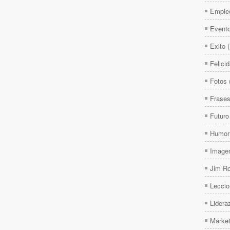
Emple
Event
Exito
Felici
Fotos
Frase
Futuro
Humor
Image
Jim R
Leccio
Lidera
Market