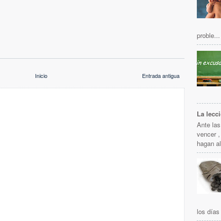
proble...
Inicio
Entrada antigua
La lecc
Ante la
vencer ,
hagan al
los días 