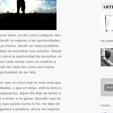
ART
rar tanto, un día como cualquier otro
los expe
. Decidí no esperar a las oportunidades
 yo mismo, decidí ver cada problema
idad de encontrar una solución. Decidí
o como la oportunidad de encontrar un
í ver cada noche como un misterio a
ecidí ver cada día como una nueva
portunidad de ser feliz.
-
brí que mi único rival no eran más que
lidades, y que en éstas, está la única y
superarnos, aquel día dejé de temer a
 a temer a no ganar, descubrí que no
 y que quizás nunca lo fui, me dejó de
mover...
 ganara o perdiera, ahora me importa