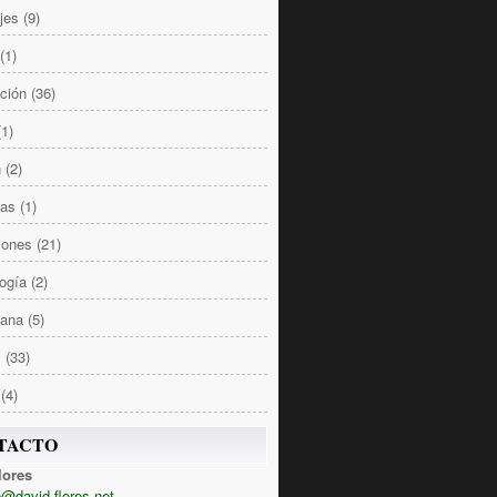
jes
(9)
(1)
ción
(36)
(1)
n
(2)
las
(1)
iones
(21)
ogía
(2)
Sana
(5)
s
(33)
(4)
TACTO
lores
@david-flores.net