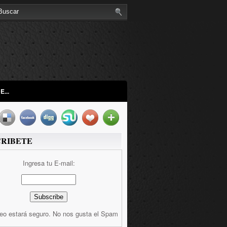
...
CRIBETE
Ingresa tu E-mail:
reo estará seguro. No nos gusta el Spam