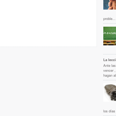
proble...
La lecc
Ante la
vencer ,
hagan al
los días 