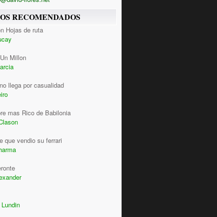
ROS RECOMENDADOS
n Hojas de ruta
ucay
Un Millon
arcia
 no llega por casualidad
iro
re mas Rico de Babilonia
Clason
 que vendio su ferrari
harma
eronte
lexander
 Lundin