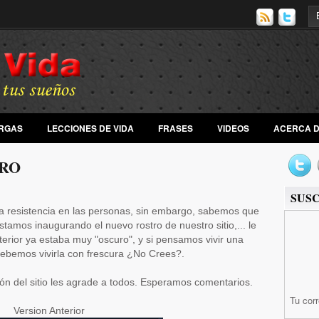
RGAS
LECCIONES DE VIDA
FRASES
VIDEOS
ACERCA DE
TRO
SUS
ta resistencia en las personas, sin embargo, sabemos que
tamos inaugurando el nuevo rostro de nuestro sitio,... le
terior ya estaba muy "oscuro", y si pensamos vivir una
debemos vivirla con frescura ¿No Crees?.
n del sitio les agrade a todos.
Esperamos comentarios.
Tu cor
Version Anterior