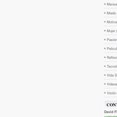
Mensa
Miedo
Motiva
Mujer
Pasió
Pelicu
Reflex
Tecnol
Vida 
Video
Visión
CON
David F
contacto