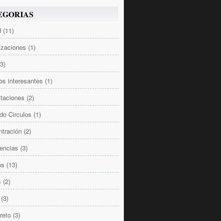
EGORIAS
d
(11)
izaciones
(1)
(3)
los interesantes
(1)
taciones
(2)
do Circulos
(1)
tración
(2)
encias
(3)
os
(13)
s
(2)
(3)
reto
(3)