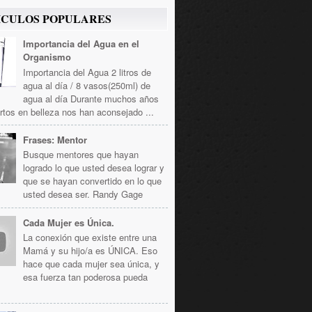
ICULOS POPULARES
Importancia del Agua en el
Organismo
Importancia del Agua 2 litros de
agua al día / 8 vasos(250ml) de
agua al día Durante muchos años
rtos en belleza nos han aconsejado ...
Frases: Mentor
Busque mentores que hayan
logrado lo que usted desea lograr y
que se hayan convertido en lo que
usted desea ser. Randy Gage
Cada Mujer es Única.
La conexión que existe entre una
Mamá y su hijo/a es ÚNICA. Eso
hace que cada mujer sea única, y
esa fuerza tan poderosa pueda