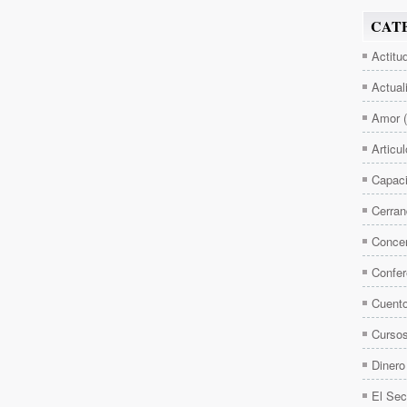
CAT
Actitu
Actual
Amor
Articu
Capaci
Cerran
Concen
Confer
Cuent
Curso
Dinero
El Sec