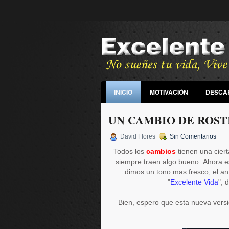
INICIO
MOTIVACIÓN
DESCA
UN CAMBIO DE ROS
David Flores
Sin Comentarios
Todos los
cambios
tienen una cier
siempre traen algo bueno.
Ahora es
dimos un tono mas fresco, el an
"
Excelente Vida
", 
Bien, espero que esta nueva versió