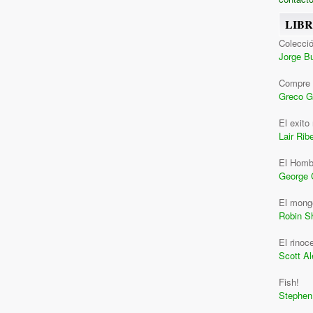
LIB
Colecció
Jorge B
Compre 
Greco G
El exito
Lair Ribe
El Homb
George 
El monge
Robin S
El rinoc
Scott A
Fish!
Stephen