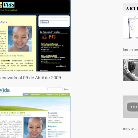
ART
los expe
enovada al 09 de Abril de 2009
mover...