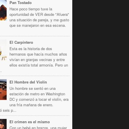
Pan Tostado
Hace poco tiempo tuve la
oportunidad de VER desde "Afuera"
una situación de pareja, y me gusto
que se manejaron en esa escena.
El Carpintero
Esta es la historia de dos
hermanos que hacía muchos años
vivían en granjas vecinas y entre
ellos existía total armonía. Pero un
..
El Hombre del Violín
Un hombre se sentó en una
estación de metro en Washington
DC y comenzó a tocar el violín, era
una fría mañana de enero.
ó seis p...
El crimen es el mismo
Con un bebé en brazos, una mujer