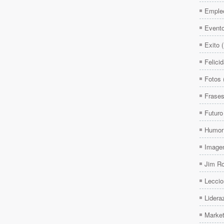
Emple
Event
Exito
Felici
Fotos
Frase
Futuro
Humor
Image
Jim R
Leccio
Lidera
Market