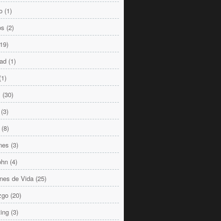
o
(1)
os
(2)
(19)
dad
(1)
(1)
s
(30)
(3)
(8)
nes
(3)
ohn
(4)
nes de Vida
(25)
zgo
(20)
ing
(3)