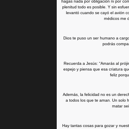
hagas nada por obligación ni por co
plenitud todo es posible. Y sin esfue
levantó cuando se cayó el avión c
médicos me d
Dios te puso un ser humano a cargo, 
podrás compart
Recuerda a Jesús: “Amarás al prójim
espejo y piensa que esa criatura q
feliz porqu
Además, la felicidad no es un derec
a todos los que te aman. Un solo h
matar se
Hay tantas cosas para gozar y nuestro