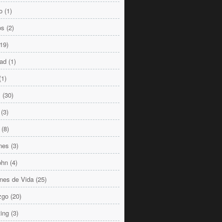
o
(1)
os
(2)
(19)
dad
(1)
(1)
s
(30)
(3)
(8)
nes
(3)
ohn
(4)
nes de Vida
(25)
zgo
(20)
ing
(3)