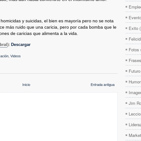
Emple
Event
homicidas y suicidas, el bien es mayoría pero no se nota
ce más ruido que una caricia, pero por cada bomba que le
Exito
ones de caricias que alimenta a la vida.
Felici
bral
):
Descargar
Fotos
vación
,
Videos
Frase
Futuro
Humor
Inicio
Entrada antigua
Image
Jim R
Leccio
Lidera
Market