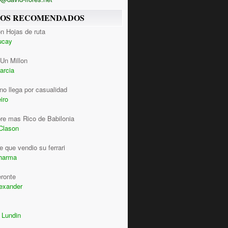
ROS RECOMENDADOS
n Hojas de ruta
ucay
Un Millon
arcia
 no llega por casualidad
iro
re mas Rico de Babilonia
Clason
 que vendio su ferrari
harma
eronte
lexander
 Lundin