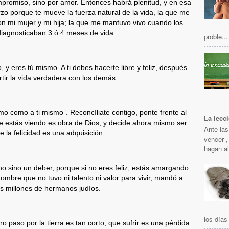
mpromiso, sino por amor. Entonces habrá plenitud, y en esa
rzo porque te mueve la fuerza natural de la vida, la que me
on mi mujer y mi hija; la que me mantuvo vivo cuando los
iagnosticaban 3 ó 4 meses de vida.
proble...
y eres tú mismo. A ti debes hacerte libre y feliz, después
ir la vida verdadera con los demás.
o como a ti mismo”. Reconcíliate contigo, ponte frente al
La lecc
ue estás viendo es obra de Dios; y decide ahora mismo ser
Ante la
e la felicidad es una adquisición.
vencer ,
hagan al
ho sino un deber, porque si no eres feliz, estás amargando
ombre que no tuvo ni talento ni valor para vivir, mandó a
is millones de hermanos judíos.
los días 
 paso por la tierra es tan corto, que sufrir es una pérdida