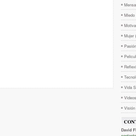
Mensa
Miedo
Motiva
Mujer
Pasió
Pelicu
Reflex
Tecnol
Vida 
Video
Visión
CON
David F
contacto