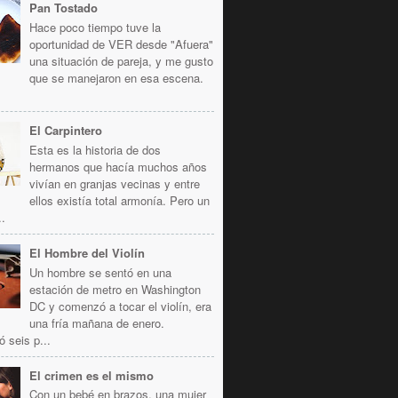
Pan Tostado
Hace poco tiempo tuve la
oportunidad de VER desde "Afuera"
una situación de pareja, y me gusto
que se manejaron en esa escena.
El Carpintero
Esta es la historia de dos
hermanos que hacía muchos años
vivían en granjas vecinas y entre
ellos existía total armonía. Pero un
..
El Hombre del Violín
Un hombre se sentó en una
estación de metro en Washington
DC y comenzó a tocar el violín, era
una fría mañana de enero.
ó seis p...
El crimen es el mismo
Con un bebé en brazos, una mujer