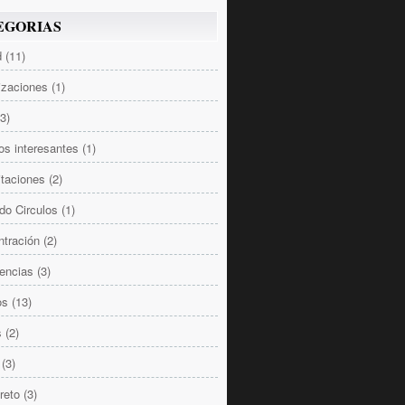
EGORIAS
d
(11)
izaciones
(1)
(3)
los interesantes
(1)
taciones
(2)
do Circulos
(1)
tración
(2)
encias
(3)
os
(13)
s
(2)
(3)
reto
(3)