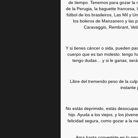
de tiempo. Tenemos para gozar la nie
de la Perugia, la baguette francesa, l
fútbol de los brasileiros, Las Mil y
los boleros de Manzanero y las 
Caravaggio, Rembrant, Velá
Y si tienes cáncer o sida, pueden pas
cuerpo que es tan molesto: tengo h
tengo dudas….y si le ganas, serás
Libre del tremendo peso de la culpa
instante
No estás deprimido, estás desocupado
hijo. Ayuda a los viejos, y los jóve
felicidad segura, como gozar a la na
Ama hasta convertirte en lo am