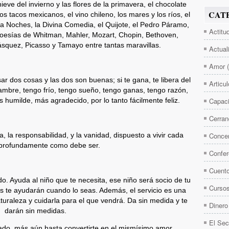
ve del invierno y las flores de la primavera, el chocolate
CAT
os tacos mexicanos, el vino chileno, los mares y los ríos, el
 Una Noches, la Divina Comedia, el Quijote, el Pedro Páramo,
Actitu
poesías de Whitman, Mahler, Mozart, Chopin, Bethoven,
squez, Picasso y Tamayo entre tantas maravillas.
Actual
Amor
ar dos cosas y las dos son buenas; si te gana, te libera del
Articu
ambre, tengo frío, tengo sueño, tengo ganas, tengo razón,
Capaci
 humilde, más agradecido, por lo tanto fácilmente feliz.
Cerran
Concen
, la responsabilidad, y la vanidad, dispuesto a vivir cada
 profundamente como debe ser.
Confer
Cuent
. Ayuda al niño que te necesita, ese niño será socio de tu
Curso
nes te ayudarán cuando lo seas. Además, el servicio es una
turaleza y cuidarla para el que vendrá. Da sin medida y te
Dinero
darán sin medidas.
El Sec
ado, más aún hasta convertirte en el mismísimo amor.