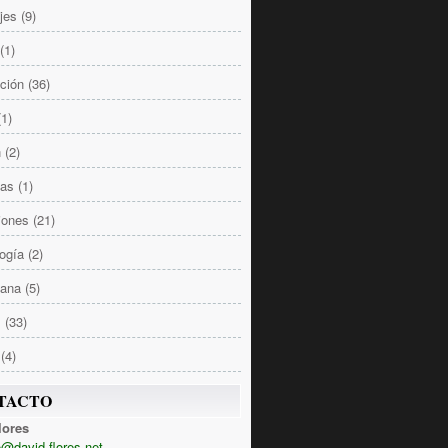
jes
(9)
(1)
ción
(36)
(1)
n
(2)
las
(1)
iones
(21)
ogía
(2)
Sana
(5)
s
(33)
(4)
TACTO
lores
@david-flores.net