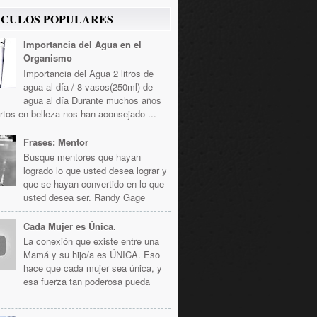
ICULOS POPULARES
Importancia del Agua en el
Organismo
Importancia del Agua 2 litros de
agua al día / 8 vasos(250ml) de
agua al día Durante muchos años
rtos en belleza nos han aconsejado ...
Frases: Mentor
Busque mentores que hayan
logrado lo que usted desea lograr y
que se hayan convertido en lo que
usted desea ser. Randy Gage
Cada Mujer es Única.
La conexión que existe entre una
Mamá y su hijo/a es ÚNICA. Eso
hace que cada mujer sea única, y
esa fuerza tan poderosa pueda