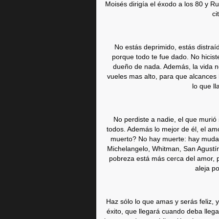
Moisés dirigía el éxodo a los 80 y R
ci
No estás deprimido, estás distraíd
porque todo te fue dado. No hicist
dueño de nada. Además, la vida no 
vueles mas alto, para que alcances 
lo que l
No perdiste a nadie, el que muri
todos. Además lo mejor de él, el am
muerto? No hay muerte: hay mudanz
Michelangelo, Whitman, San Agustín
pobreza está más cerca del amor, p
aleja p
Haz sólo lo que amas y serás feliz,
éxito, que llegará cuando deba llega