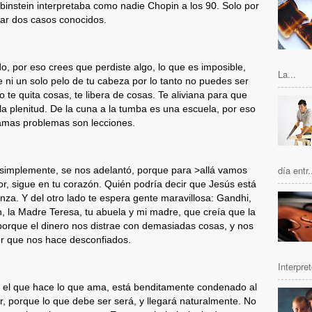
ubinstein interpretaba como nadie Chopin a los 90. Solo por
tar dos casos conocidos.
o, por eso crees que perdiste algo, lo que es imposible,
La...
e ni un solo pelo de tu cabeza por lo tanto no puedes ser
te quita cosas, te libera de cosas. Te aliviana para que
la plenitud. De la cuna a la tumba es una escuela, por eso
lamas problemas son lecciones.
día entr.
ó simplemente, se nos adelantó, porque para >allá vamos
or, sigue en tu corazón. Quién podría decir que Jesús está
a. Y del otro lado te espera gente maravillosa: Gandhi,
, la Madre Teresa, tu abuela y mi madre, que creía que la
orque el dinero nos distrae con demasiadas cosas, y nos
or que nos hace desconfiados.
Interpret
 y el que hace lo que ama, está benditamente condenado al
r, porque lo que debe ser será, y llegará naturalmente. No