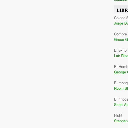
LIB
Colecció
Jorge B
Compre 
Greco G
El exito
Lair Ribe
El Homb
George 
El monge
Robin S
El rinoc
Scott A
Fish!
Stephen