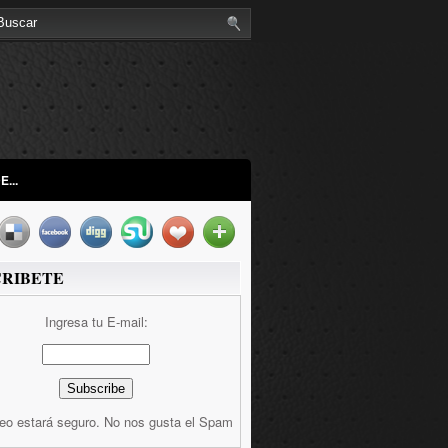
...
CRIBETE
Ingresa tu E-mail:
reo estará seguro. No nos gusta el Spam