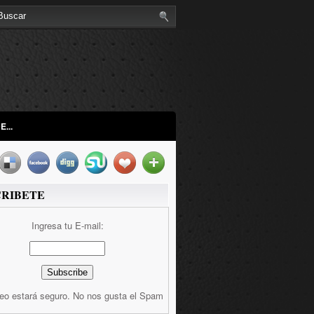
...
CRIBETE
Ingresa tu E-mail:
reo estará seguro. No nos gusta el Spam