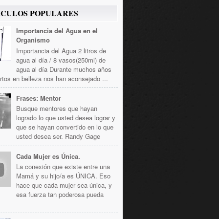
ICULOS POPULARES
Importancia del Agua en el
Organismo
Importancia del Agua 2 litros de
agua al día / 8 vasos(250ml) de
agua al día Durante muchos años
rtos en belleza nos han aconsejado ...
Frases: Mentor
Busque mentores que hayan
logrado lo que usted desea lograr y
que se hayan convertido en lo que
usted desea ser. Randy Gage
Cada Mujer es Única.
La conexión que existe entre una
Mamá y su hijo/a es ÚNICA. Eso
hace que cada mujer sea única, y
esa fuerza tan poderosa pueda