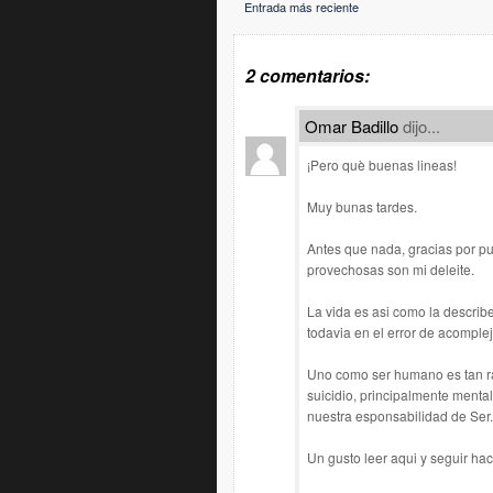
Entrada más reciente
2 comentarios:
Omar Badillo
dijo...
¡Pero què buenas lineas!
Muy bunas tardes.
Antes que nada, gracias por pub
provechosas son mi deleite.
La vida es asi como la describ
todavia en el error de acomplej
Uno como ser humano es tan r
suicidio, principalmente menta
nuestra esponsabilidad de Ser.
Un gusto leer aqui y seguir haci