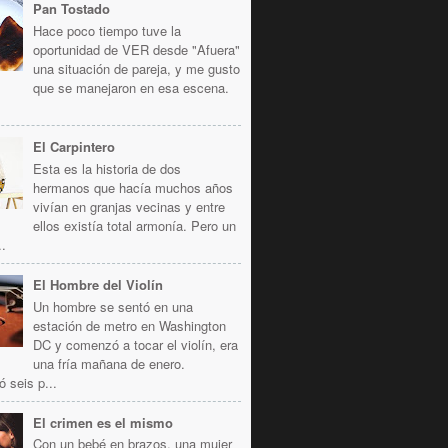
Pan Tostado
Hace poco tiempo tuve la
oportunidad de VER desde "Afuera"
una situación de pareja, y me gusto
que se manejaron en esa escena.
El Carpintero
Esta es la historia de dos
hermanos que hacía muchos años
vivían en granjas vecinas y entre
ellos existía total armonía. Pero un
..
El Hombre del Violín
Un hombre se sentó en una
estación de metro en Washington
DC y comenzó a tocar el violín, era
una fría mañana de enero.
ó seis p...
El crimen es el mismo
Con un bebé en brazos, una mujer