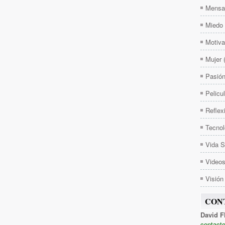
Mensa
Miedo
Motiva
Mujer
Pasió
Pelicu
Reflex
Tecnol
Vida 
Video
Visión
CON
David F
contacto