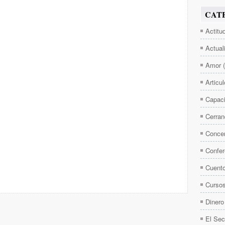
CAT
Actitu
Actual
Amor
Articu
Capaci
Cerran
Concen
Confer
Cuent
Curso
Dinero
El Sec