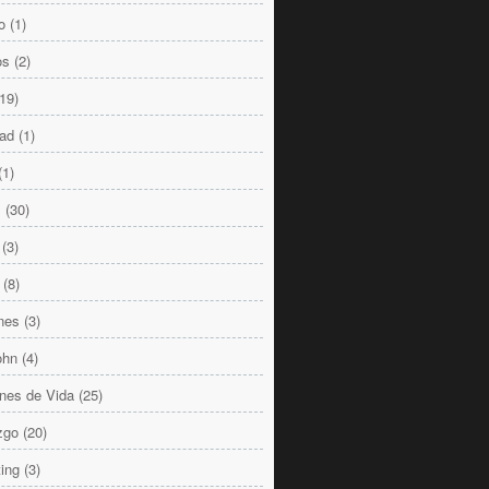
o
(1)
os
(2)
(19)
dad
(1)
(1)
s
(30)
(3)
(8)
nes
(3)
ohn
(4)
nes de Vida
(25)
zgo
(20)
ing
(3)