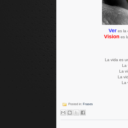
Ver
es la 
Vision
es l
La vida es u
La 
La v
La vi
La 
Posted in:
Frases