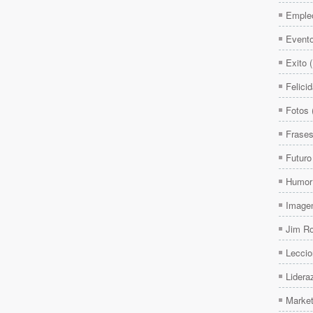
Emple
Event
Exito
Felici
Fotos
Frase
Futuro
Humor
Image
Jim R
Leccio
Lidera
Market