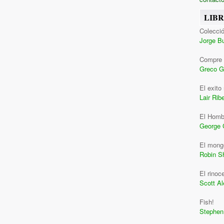
LIB
Colecció
Jorge B
Compre 
Greco G
El exito
Lair Ribe
El Homb
George 
El monge
Robin S
El rinoc
Scott A
Fish!
Stephen