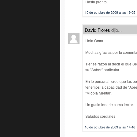
Hasta pronto.
15 de octubre de 2009 a las 19:05
David Flores
dijo...
Hola Omar:
Muchas gracias por tu comenta
Tienes razon al decir el que S
su "Sabor" particular.
En lo personal, creo que las 
tenemos la capacidad de "Aprec
"Miopia Mental".
Un gusto tenerte como lector.
Saludos cordiales
16 de octubre de 2009 a las 14:46