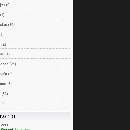
jes
(9)
(1)
ción
(36)
(1)
n
(2)
las
(1)
iones
(21)
ogía
(2)
Sana
(5)
s
(33)
(4)
TACTO
lores
@david-flores.net