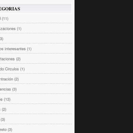
EGORIAS
d
(11)
izaciones
(1)
(3)
los interesantes
(1)
taciones
(2)
do Circulos
(1)
tración
(2)
encias
(3)
os
(13)
s
(2)
(3)
reto
(3)