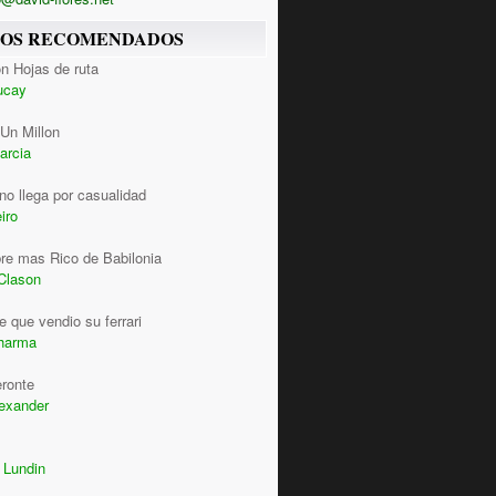
ROS RECOMENDADOS
n Hojas de ruta
ucay
Un Millon
arcia
 no llega por casualidad
iro
re mas Rico de Babilonia
Clason
 que vendio su ferrari
harma
eronte
lexander
 Lundin